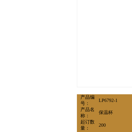
产品编
LP6792-1
号：
产品名
保温杯
称：
起订数
200
量：